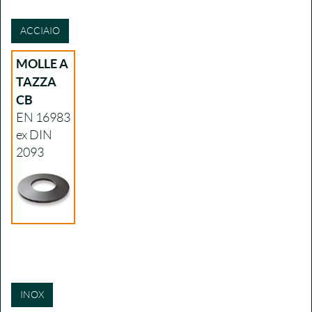
ACCIAIO
MOLLE A
TAZZA
CB
EN 16983
ex DIN
2093
INOX