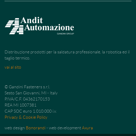
Distribuzione prodotti per la saldatura professionale, la robotica ed il
taglio termico.
vai al sito
© Gandini Fasteners s.r.l.
Sesto San Giovanni, MI - Italy
P.IVA/C.F. 04362170153
REA MI 1007381
CAP SOC euro 1.010.000 i.v.
Privacy & Cookie Policy
web design
Bonorandi
- web development
Axura