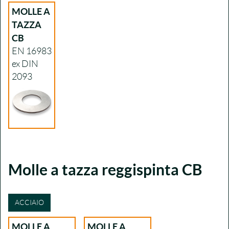
MOLLE A
TAZZA
CB
EN 16983
ex DIN
2093
Molle a tazza reggispinta CB
ACCIAIO
MOLLE A
MOLLE A