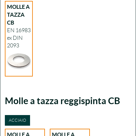
MOLLE A
TAZZA
CB
EN 16983
ex DIN
2093
Molle a tazza reggispinta CB
ACCIAIO
MOLLE A
MOLLE A