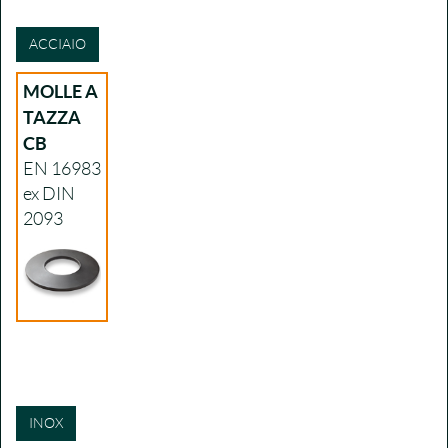
ACCIAIO
MOLLE A
TAZZA
CB
EN 16983
ex DIN
2093
INOX