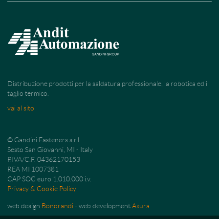
Distribuzione prodotti per la saldatura professionale, la robotica ed il
taglio termico.
vai al sito
© Gandini Fasteners s.r.l.
Sesto San Giovanni, MI - Italy
P.IVA/C.F. 04362170153
REA MI 1007381
CAP SOC euro 1.010.000 i.v.
Privacy & Cookie Policy
web design
Bonorandi
- web development
Axura