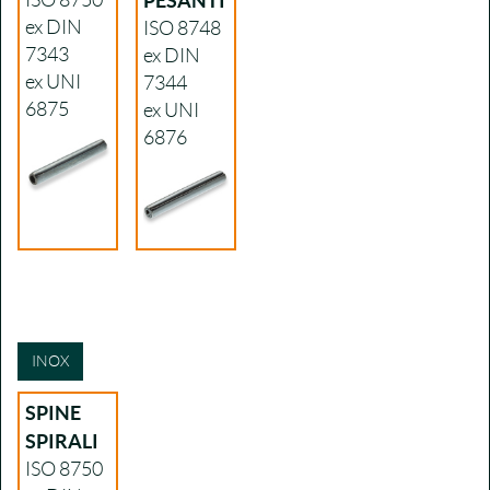
ISO 8750
PESANTI
ex DIN
ISO 8748
7343
ex DIN
ex UNI
7344
6875
ex UNI
6876
INOX
SPINE
SPIRALI
ISO 8750