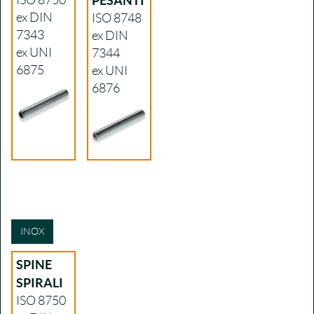
ISO 8750
PESANTI
ex DIN
ISO 8748
7343
ex DIN
ex UNI
7344
6875
ex UNI
6876
INOX
SPINE
SPIRALI
ISO 8750