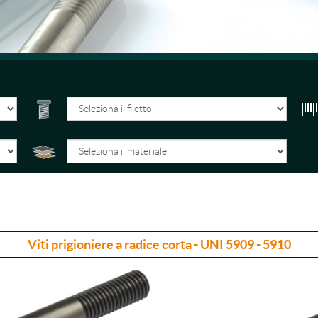
Viti prigioniere a radice corta - UNI 5909 - 5910