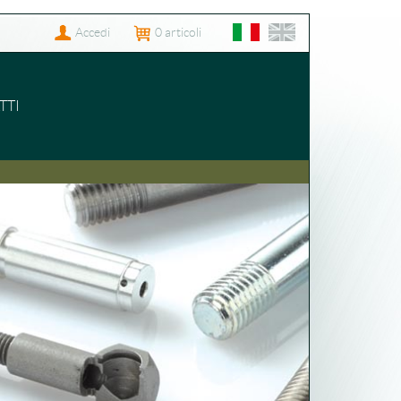
Accedi
0
articoli
TTI