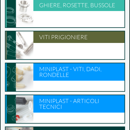
GHIERE, ROSETTE, BUSSOLE
VITI PRIGIONIERE
MINIPLAST - VITI, DADI,
RONDELLE
MINIPLAST - ARTICOLI
TECNICI