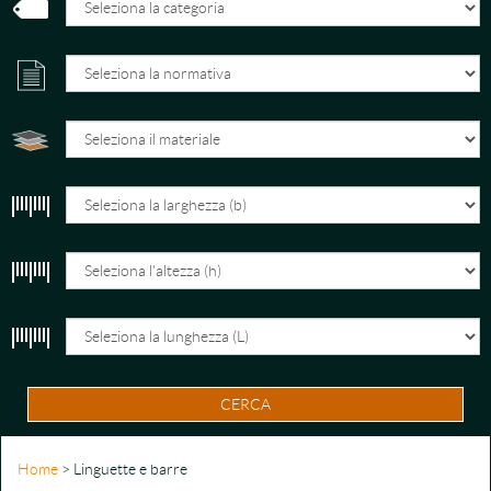
CERCA
Home
> Linguette e barre