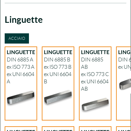
Linguette
ACCIAIO
LINGUETTE
LINGUETTE
LINGUETTE
LING
DIN 6885 A
DIN 6885 B
DIN 6885
DIN 
ex ISO 773 A
ex ISO 773 B
AB
ex UN
ex UNI 6604
ex UNI 6604
ex ISO 773 C
A
B
ex UNI 6604
AB