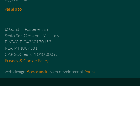
vai al sito
© Gandini Fasteners s.r.l.
Sesto San Giovanni, MI - Italy
P.IVA/C.F. 04362170153
REA MI 1007381
CAP SOC euro 1.010.000 i.v.
Privacy & Cookie Policy
web design
Bonorandi
- web development
Axura