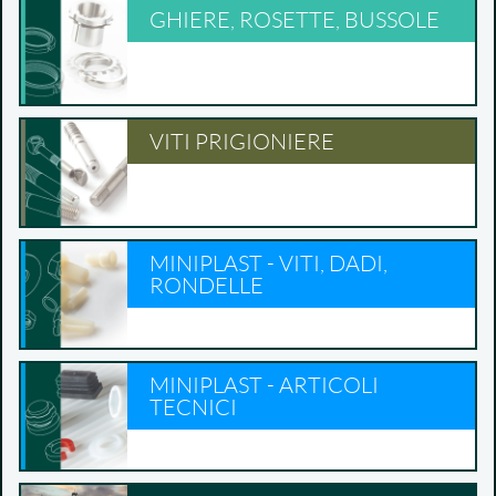
GHIERE, ROSETTE, BUSSOLE
VITI PRIGIONIERE
MINIPLAST - VITI, DADI,
RONDELLE
MINIPLAST - ARTICOLI
TECNICI