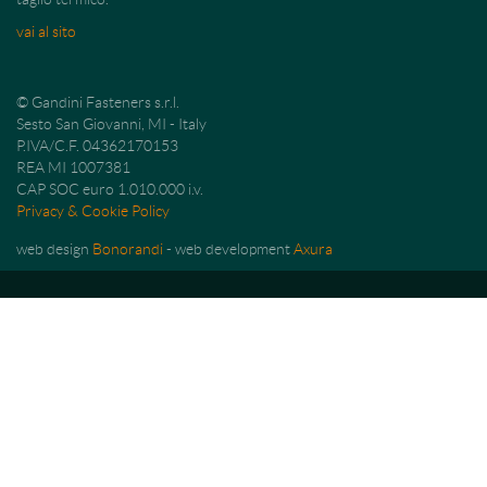
vai al sito
© Gandini Fasteners s.r.l.
Sesto San Giovanni, MI - Italy
P.IVA/C.F. 04362170153
REA MI 1007381
CAP SOC euro 1.010.000 i.v.
Privacy & Cookie Policy
web design
Bonorandi
- web development
Axura