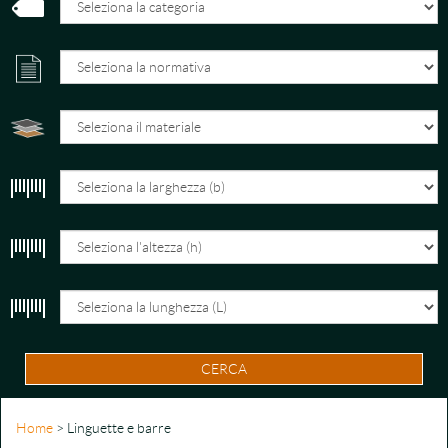
CERCA
Home
> Linguette e barre