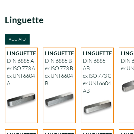
Linguette
ACCIAIO
LINGUETTE
LINGUETTE
LINGUETTE
LING
DIN 6885 A
DIN 6885 B
DIN 6885
DIN 
ex ISO 773 A
ex ISO 773 B
AB
ex UN
ex UNI 6604
ex UNI 6604
ex ISO 773 C
A
B
ex UNI 6604
AB