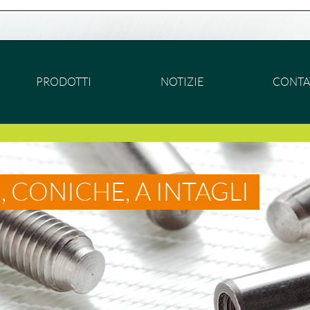
PRODOTTI
NOTIZIE
CONTA
, CONICHE, A INTAGLI