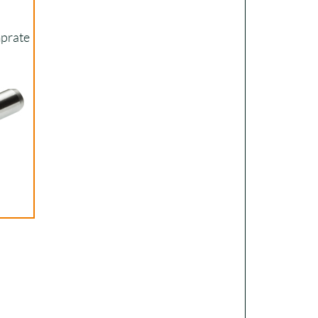
mprate