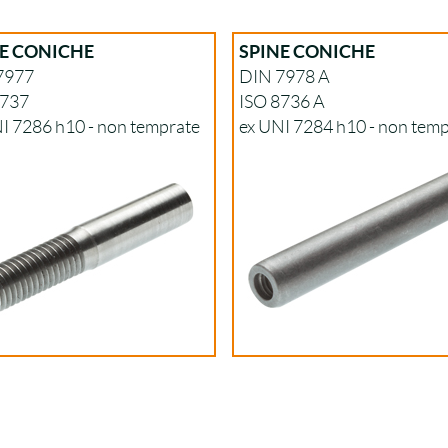
E CONICHE
SPINE CONICHE
7977
DIN 7978 A
8737
ISO 8736 A
NI 7286
h10 - non temprate
ex UNI 7284
h10 - non tem