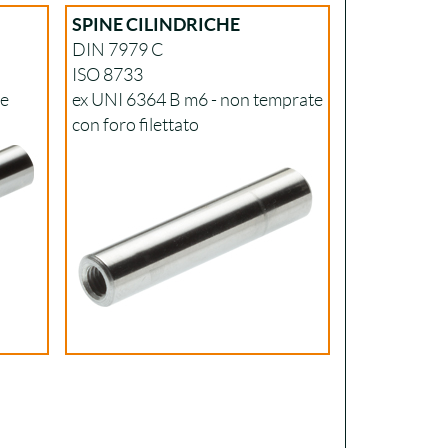
SPINE CILINDRICHE
DIN 7979 C
ISO 8733
te
ex UNI 6364 B
m6 - non temprate
con foro filettato