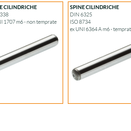
E CILINDRICHE
SPINE CILINDRICHE
2338
DIN 6325
NI 1707
m6 - non temprate
ISO 8734
ex UNI 6364 A
m6 - tempra