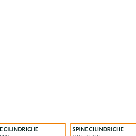
E CILINDRICHE
SPINE CILINDRICHE