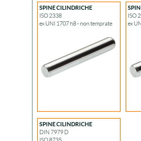
SPINE CILINDRICHE
SPIN
ISO 2338
ISO 
ex UNI 1707
h8 - non temprate
ex U
SPINE CILINDRICHE
DIN 7979 D
ISO 8735