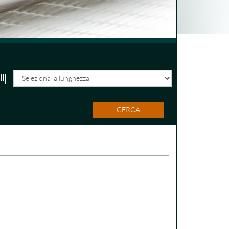
CERCA