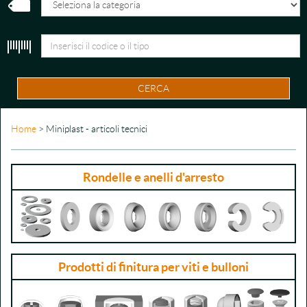
CERCA
Home
> Miniplast - articoli tecnici
Rondelle e anelli d'arresto
Prodotti di finitura per viti e bulloni