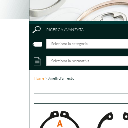
RICERCA AVANZATA
Home
> Anelli d'arresto