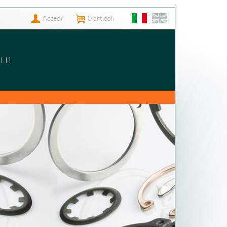
Accedi
0
articoli
TTI