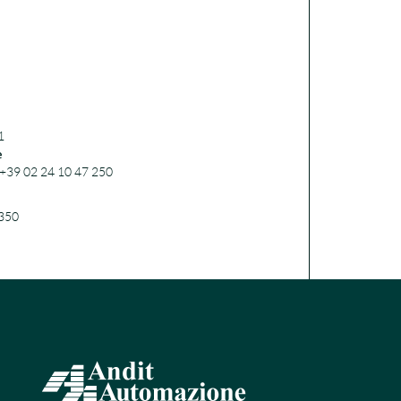
1
e
. +39 02 24 10 47 250
 350