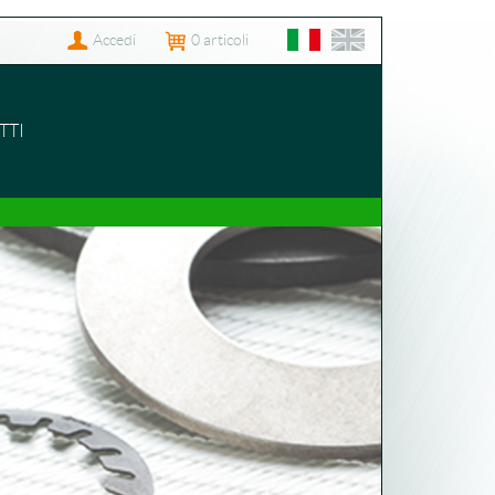
Accedi
0
articoli
TTI