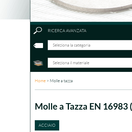
RICERCA AVANZATA
Home
> Molle a tazza
Molle a Tazza EN 16983 
ACCIAIO