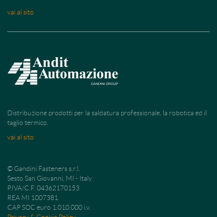
vai al sito
Distribuzione prodotti per la saldatura professionale, la robotica ed il
taglio termico.
vai al sito
© Gandini Fasteners s.r.l.
Sesto San Giovanni, MI - Italy
P.IVA/C.F. 04362170153
REA MI 1007381
CAP SOC euro 1.010.000 i.v.
Privacy & Cookie Policy