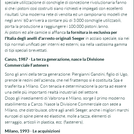
speciale utilizzazione di conchiglie di concezione rivoluzionaria fanno
sì che i pistoni così costruiti siano richiesti e impiegati con eccellenti
risultati. Una moderna rete di vendita ed un campionario modelli che
negli anni ‘60 arriverà a contare più di 3.000 conchiglie utilizzabili,
porta la produzione a raggiungere i 100.000 pistoni /anno.
Ai pistoni ed alle camicie si affianca
la fornitura in esclusiva per
l'Italia degli anelli d'arresto originali Seeger
in acciaio speciale, sia nei
tipi normali unificati per interni ed esterni, sia nella vastissima gamma
di tipi speciali brevettati.
Canzo, 1987
-
La terza generazione, nasce la Divisione
Commerciale Fasteners
Sono gli anni della terza generazione: Piergianni Gandini, figlio di Ugo,
prende le redini dell'azienda, che nel frattempo si è costituita Spa e
trasferita a Milano. Con tenacia e determinazione la porta ad essere
una delle più importanti realtà industriali del settore.
Dopo gli insediamenti di Valbrona e Milano, sorge il primo moderno
stabilimento a Canzo. Nasce la Divisione Commerciale con sede a
Milano, che distribuisce, oltre agli anelli Seeger, anche i migliori marchi
europei di spine piene ed elastiche, molle a tazza, elementi di
serraggio, articoli in plastica, ecc. (fasteners).
Milano, 1993
-
Le acquisizioni