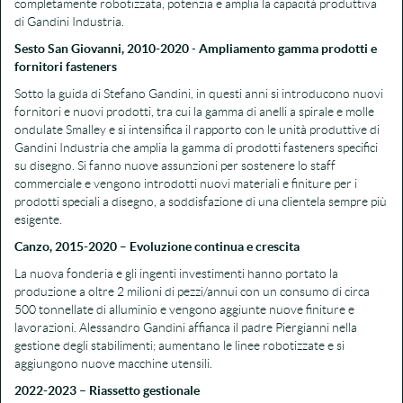
completamente robotizzata, potenzia e amplia la capacità produttiva
di Gandini Industria.
Sesto San Giovanni, 2010-2020
-
Ampliamento gamma prodotti e
fornitori fasteners
Sotto la guida di Stefano Gandini, in questi anni si introducono nuovi
fornitori e nuovi prodotti, tra cui la gamma di anelli a spirale e molle
ondulate Smalley e si intensifica il rapporto con le unità produttive di
Gandini Industria che amplia la gamma di prodotti fasteners specifici
su disegno. Si fanno nuove assunzioni per sostenere lo staff
commerciale e vengono introdotti nuovi materiali e finiture per i
prodotti speciali a disegno, a soddisfazione di una clientela sempre più
esigente.
Canzo, 2015-2020
–
Evoluzione continua e crescita
La nuova fonderia e gli ingenti investimenti hanno portato la
produzione a oltre 2 milioni di pezzi/annui con un consumo di circa
500 tonnellate di alluminio e vengono aggiunte nuove finiture e
lavorazioni. Alessandro Gandini affianca il padre Piergianni nella
gestione degli stabilimenti; aumentano le linee robotizzate e si
aggiungono nuove macchine utensili.
2022-2023 – Riassetto gestionale