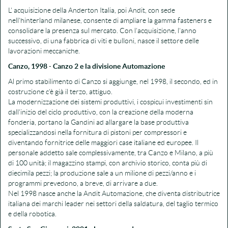
L' acquisizione della Anderton Italia, poi Andit, con sede
nell'hinterland milanese, consente di ampliare la gamma fasteners e
consolidare la presenza sul mercato. Con l'acquisizione, l'anno
successivo, di una fabbrica di viti e bulloni, nasce il settore delle
lavorazioni meccaniche.
Canzo, 1998
-
Canzo 2 e la divisione Automazione
Al primo stabilimento di Canzo si aggiunge, nel 1998, il secondo, ed in
costruzione c'è già il terzo, attiguo.
La modernizzazione dei sistemi produttivi, i cospicui investimenti sin
dall'inizio del ciclo produttivo, con la creazione della moderna
fonderia, portano la Gandini ad allargare la base produttiva
specializzandosi nella fornitura di pistoni per compressori e
diventando fornitrice delle maggiori case italiane ed europee. Il
personale addetto sale complessivamente, tra Canzo e Milano, a più
di 100 unità; il magazzino stampi, con archivio storico, conta più di
diecimila pezzi; la produzione sale a un milione di pezzi/anno e i
programmi prevedono, a breve, di arrivare a due.
Nel 1998 nasce anche la Andit Automazione, che diventa distributrice
italiana dei marchi leader nei settori della saldatura, del taglio termico
e della robotica.